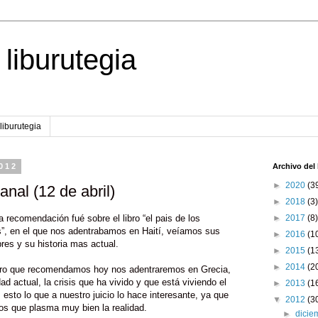
 liburutegia
liburutegia
2012
Archivo del
►
2020
(3
al (12 de abril)
►
2018
(3)
a recomendación fué sobre el libro “el pais de los
►
2017
(8)
s”, en el que nos adentrabamos en Haití, veíamos sus
►
2016
(1
es y su historia mas actual.
►
2015
(1
►
2014
(2
ibro que recomendamos hoy nos adentraremos en Grecia,
dad actual, la crisis que ha vivido y que está viviendo el
►
2013
(1
 esto lo que a nuestro juicio lo hace interesante, ya que
▼
2012
(3
s que plasma muy bien la realidad.
►
dici