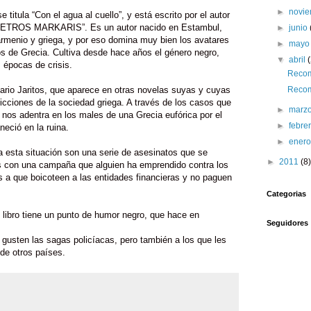
►
novi
 se titula “Con el agua al cuello”, y está escrito por el autor
PETROS MARKARIS”. Es un autor nacido en Estambul,
►
junio
armenio y griega, y por eso domina muy bien los avatares
►
may
os de Grecia. Cultiva desde hace años el género negro,
▼
abril
 épocas de crisis.
Recom
sario Jaritos, que aparece en otras novelas suyas y cuyas
Recom
dicciones de la sociedad griega. A través de los casos que
►
marz
, nos adentra en los males de una Grecia eufórica por el
►
febre
eció en la ruina.
►
ener
da esta situación son una serie de asesinatos que se
►
2011
(8)
s con una campaña que alguien ha emprendido contra los
 a que boicoteen a las entidades financieras y no paguen
Categorias
el libro tiene un punto de humor negro, que hace en
Seguidores
gusten las sagas policíacas, pero también a los que les
 de otros países.