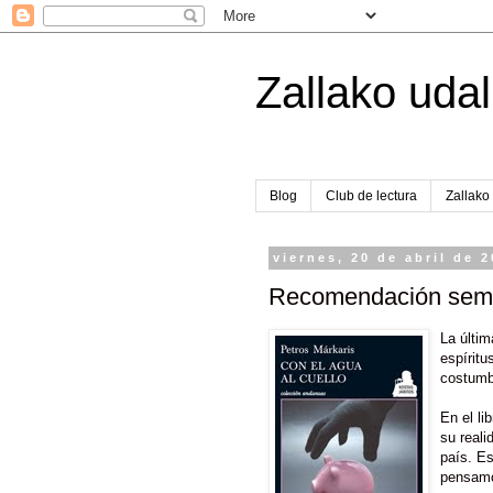
Zallako udal
Blog
Club de lectura
Zallako 
viernes, 20 de abril de 
Recomendación seman
La últim
espíritu
costumbr
En el l
su reali
país. Es
pensamo