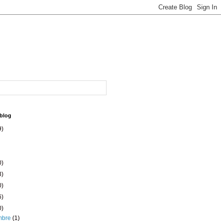
 blog
9)
0)
3)
0)
6)
0)
embre
(1)