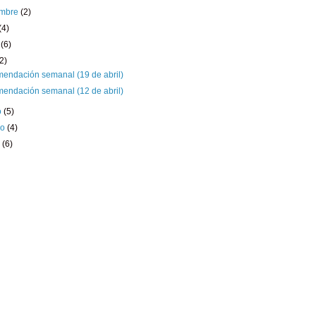
embre
(2)
(4)
o
(6)
(2)
endación semanal (19 de abril)
endación semanal (12 de abril)
o
(5)
ro
(4)
o
(6)