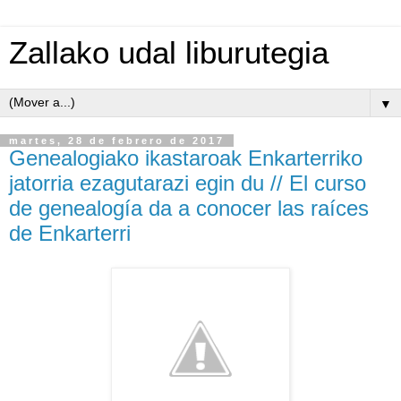
Zallako udal liburutegia
▼
martes, 28 de febrero de 2017
Genealogiako ikastaroak Enkarterriko
jatorria ezagutarazi egin du // El curso
de genealogía da a conocer las raíces
de Enkarterri