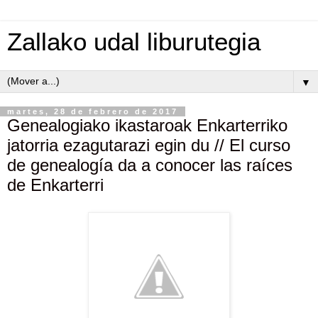
Zallako udal liburutegia
▼
martes, 28 de febrero de 2017
Genealogiako ikastaroak Enkarterriko
jatorria ezagutarazi egin du // El curso
de genealogía da a conocer las raíces
de Enkarterri