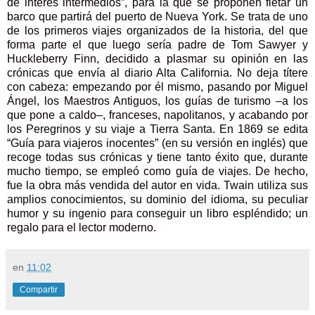
de interés intermedios”, para la que se proponen fletar un
barco que partirá del puerto de Nueva York. Se trata de uno
de los primeros viajes organizados de la historia, del que
forma parte el que luego sería padre de Tom Sawyer y
Huckleberry Finn, decidido a plasmar su opinión en las
crónicas que envía al diario Alta California. No deja títere
con cabeza: empezando por él mismo, pasando por Miguel
Ángel, los Maestros Antiguos, los guías de turismo –a los
que pone a caldo–, franceses, napolitanos, y acabando por
los Peregrinos y su viaje a Tierra Santa. En 1869 se edita
“Guía para viajeros inocentes” (en su versión en inglés) que
recoge todas sus crónicas y tiene tanto éxito que, durante
mucho tiempo, se empleó como guía de viajes. De hecho,
fue la obra más vendida del autor en vida. Twain utiliza sus
amplios conocimientos, su dominio del idioma, su peculiar
humor y su ingenio para conseguir un libro espléndido; un
regalo para el lector moderno.
en
11:02
Compartir