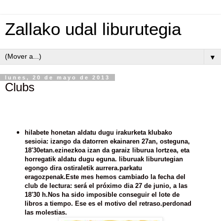
Zallako udal liburutegia
▼
lunes, 20 de mayo de 2013
Clubs
hilabete honetan aldatu dugu irakurketa klubako
sesioia: izango da datorren ekainaren 27an, osteguna,
18'30etan.
ezinezkoa izan da garaiz liburua lortzea, eta
horregatik aldatu dugu eguna. liburuak liburutegian
egongo dira ostiraletik aurrera.
parkatu
eragozpenak.
Este mes hemos cambiado la fecha del
club de lectura: será el próximo dia 27 de junio, a las
18'30 h.
Nos ha sido imposible conseguir el lote de
libros a tiempo. Ese es el motivo del retraso.
perdonad
las molestias.