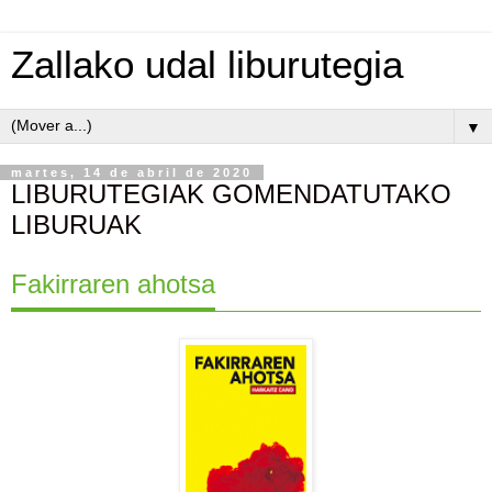
Zallako udal liburutegia
▼
martes, 14 de abril de 2020
LIBURUTEGIAK GOMENDATUTAKO
LIBURUAK
Fakirraren ahotsa