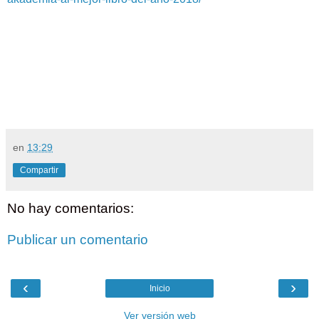
en
13:29
Compartir
No hay comentarios:
Publicar un comentario
‹
›
Inicio
Ver versión web