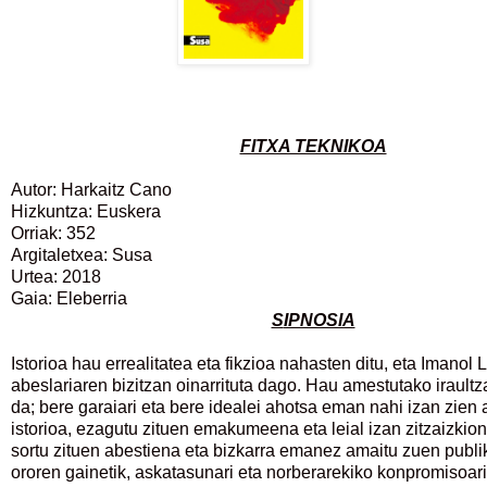
FITXA TEKNIKOA
Autor: Harkaitz Cano
Hizkuntza: Euskera
Orriak: 352
Argitaletxea: Susa
Urtea: 2018
Gaia: Eleberria
S
IPNOSIA
Istorioa hau errealitatea eta fikzioa nahasten ditu, eta Imanol 
abeslariaren bizitzan oinarrituta dago. Hau amestutako irault
da; bere garaiari eta bere idealei ahotsa eman nahi izan zien a
istorioa, ezagutu zituen emakumeena eta leial izan zitzaizkio
sortu zituen abestiena eta bizkarra emanez amaitu zuen publi
ororen gainetik, askatasunari eta norberarekiko konpromisoar